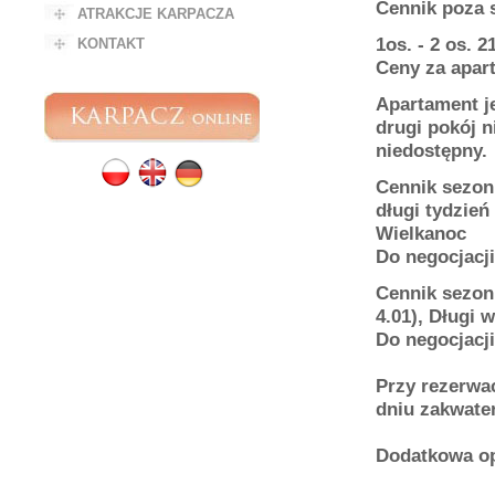
Cennik
ATRAKCJE KARPACZA
1os. - 2 os. 21
KONTAKT
Ceny za apar
Apartament j
drugi pokój 
niedostępny.
Cennik sezonu
długi tydzień
Wielkanoc
Do negocjacji
Cennik sezonu
4.01), Długi
Do negocjacji
Przy rezerwa
dniu zakwate
Dodatkowa op